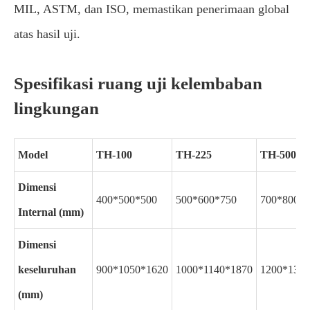
MIL, ASTM, dan ISO, memastikan penerimaan global
atas hasil uji.
Spesifikasi ruang uji kelembaban
lingkungan
Model
TH-100
TH-225
TH-500
Dimensi
400*500*500
500*600*750
700*800*9
Internal (mm)
Dimensi
keseluruhan
900*1050*1620
1000*1140*1870
1200*1340
(mm)