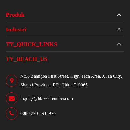
Produk
Industri
TY_QUICK_LINKS
TY_REACH_US
No.6 Zhangba First Street, High-Tech Area, Xi'an City,
Shanxi Province, P.R. China 710065
inquiry@libtestchamber.com
0086-29-68918976