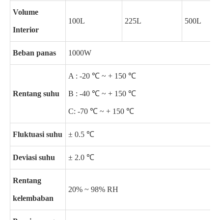
Volume
100L
225L
500L
Interior
Beban panas
1000W
A : -20 ℃ ~ + 150 ℃
Rentang suhu
B : -40 ℃ ~ + 150 ℃
C: -70 ℃ ~ + 150 ℃
Fluktuasi suhu
± 0.5 ℃
Deviasi suhu
± 2.0 ℃
Rentang
20% ~ 98% RH
kelembaban