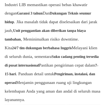
Industri LIB memastikan operasi bebas khawatir
dengan
Dan
Garansi 3 tahun
Dukungan Teknis seumur
. Jika masalah tidak dapat diselesaikan dari jarak
hidup
jauh,
Unit penggantian akan diberikan tanpa biaya
, Meminimalkan risiko downtime.
tambahan
Kita
Melayani klien
24/7 tim dukungan berbahasa Inggris
di seluruh dunia, sementara
Suku cadang penting tersedia
Pastikan pengiriman cepat dalam
di pusat internasional
7-
. Panduan detail untuk
15 hari
Pengiriman, instalasi, dan
Menjamin penggunaan ruang uji lingkungan
operasi
kelembapan Anda yang aman dan andal di seluruh masa
layanannya.