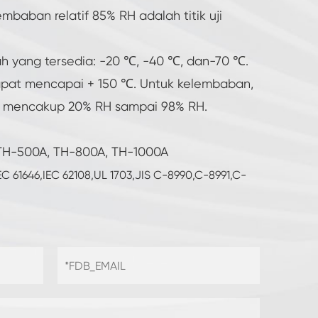
embaban relatif 85% RH adalah titik uji
ah yang tersedia: -20 ℃, -40 ℃, dan-70 ℃.
 dapat mencapai + 150 ℃. Untuk kelembaban,
s, mencakup 20% RH sampai 98% RH.
 TH-500A, TH-800A, TH-1000A
IEC 61646,IEC 62108,UL 1703,JIS C-8990,C-8991,C-