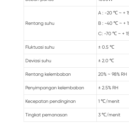
A : -20 ℃ ~ + 
Rentang suhu
B : -40 ℃ ~ + 
C: -70 ℃ ~ + 
Fluktuasi suhu
± 0.5 ℃
Deviasi suhu
± 2.0 ℃
Rentang kelembaban
20% ~ 98% RH
Penyimpangan kelembaban
± 2.5% RH
Kecepatan pendinginan
1 ℃/menit
Tingkat pemanasan
3 ℃/menit