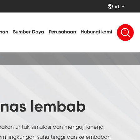
id


nan
Sumber Daya
Perusahaan
Hubungi kami
nas lembab
kan untuk simulasi dan menguji kinerja
am lingkungan suhu tinggi dan kelembaban