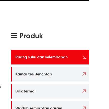
Produk

Ruang suhu dan kelembaban

Kamar tes Benchtop
g

Bilik termal

Wadah semprotan garam