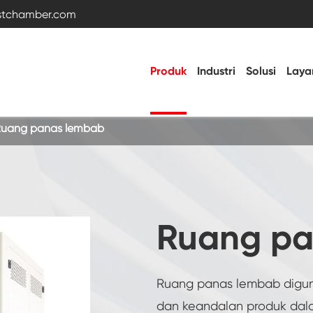
estchamber.com
Produk
Industri
Solusi
Laya
uang panas lembab
Ruang uji suhu dan kelembaban
Ruang dingin panas
Ruang pa
Ruang getaran
Ruang panas lembab diguna
Ruang kelembapan suhu konstan
dan keandalan produk dal