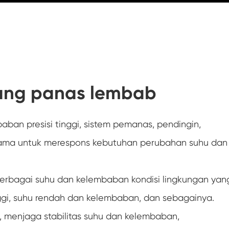
Ruang uji tekanan udara rendah dan suhu
Ruang stabilitas uji penuaan hidrolisis
Sumbu basah untuk ruang uji kelembaban
uang panas lembab
Ruang uji lingkungan serbaguna
Ruang ketinggian
aban presisi tinggi, sistem pemanas, pendingin,
Ruang penyalahgunaan termal
sama untuk merespons kebutuhan perubahan suhu dan
Ruang suhu konstan
erbagai suhu dan kelembaban kondisi lingkungan yan
Ruang AC suhu negatif
ggi, suhu rendah dan kelembaban, dan sebagainya.
Ruang uji tropis laboratorium kelembaban
k, menjaga stabilitas suhu dan kelembaban,
dan suhu