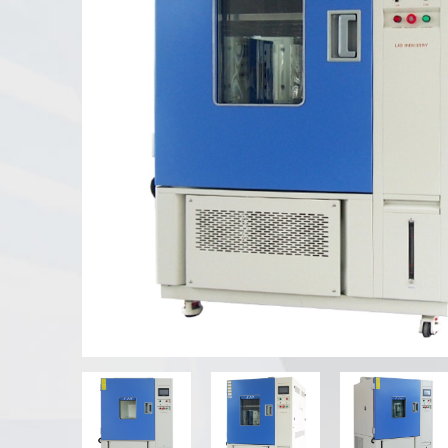
Penguji cuaca UV
Ruang tes debu
Ruang tes hujan
Ruang Tamu
Ruang tes khusus
Peralatan Uji IP