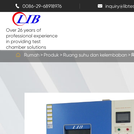
0086-29-68918976
inquiry@libt


Over 26 years of
professional experience
in providing test
chamber solutions

Rumah
Produk
Ruang suhu dan kelembaban
R
Ruang suhu dan kelembaban
Kamar tes Benchtop
Bilik termal
Wadah semprotan garam