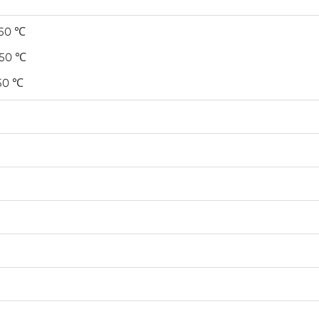
Peralatan Pengujian Umur Simpan
Dipercepat
150 ℃
Ruang stabilitas
150 ℃
150 ℃
Ruang iklim dingin
Ruang kelembapan Walk In
Ruang kelembapan dingin panas
Ruang lingkungan jangkauan
Ruang Iklim PV
Ruang stres lingkungan
Ruang lingkungan Sub zero