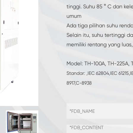
Ruang Uji Baterai
tinggi. Suhu 85 ° C dan kel
umum
Ruang uji suhu rendah tinggi
Ada tiga pilihan suhu rend
Ruang tropis CO2
Selain itu, suhu tertinggi
memiliki rentang yang lua
Ruang kriogenik
Model: TH-100A, TH-225A,
Ruang kontrol lingkungan
Standar: ,IEC 62804,IEC 61215,
Ruang tes iklim dan temperatur
8917,C-8938
Ruang tes suhu dingin panas
Kabinet iklim konstan
LV124 peralatan uji suhu dan percikan air K-12