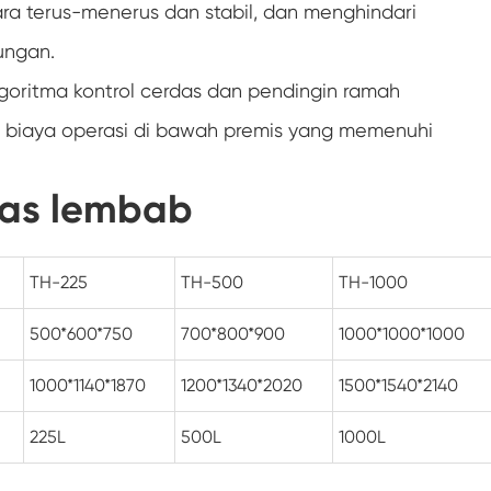
ra terus-menerus dan stabil, dan menghindari
Ruang uji suhu dan kelembapan konstan
kungan.
Ruang kelembapan
lgoritma kontrol cerdas dan pendingin ramah
n biaya operasi di bawah premis yang memenuhi
Ruang ketinggian suhu
Perangkat Pengujian Panel PV
nas lembab
Ruang panas lembab
TH-225
TH-500
TH-1000
Ruang Uji Degradasi PV
500*600*750
700*800*900
1000*1000*1000
Ruang pengkondisian
1000*1140*1870
1200*1340*2020
1500*1540*2140
Oven pengeringan
225L
500L
1000L
Ruang suhu